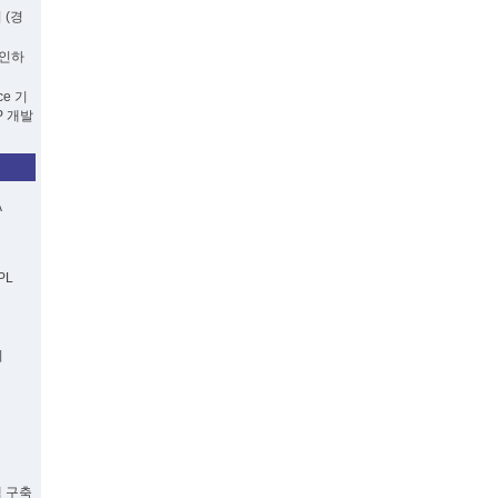
 (경
 확인하
ce 기
HP 개발
A
PL
리
템 구축