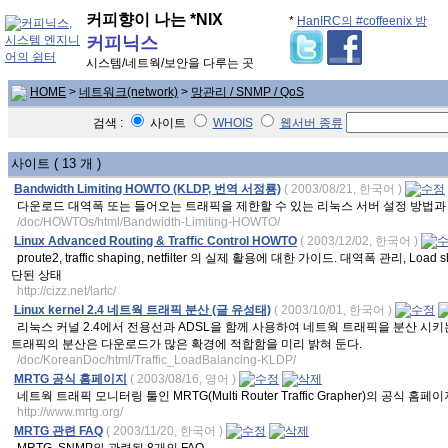
커피향이 나는 *NIX
*
HanIRC의 #coffeenix 방
커피닉스
시스템/네트웍/보안을 다루는 곳
HOME
>
네트워크(network)
>
망관리 / SNMP / QoS
검색 :
사이트
WHOIS
웹서버 종류
사이트 ( 13 개 )
Bandwidth Limiting HOWTO (KLDP, 번역 서정룡)
( 2003/08/21, 한국어 )
다운로드 대역폭 또는 들어오는 트래픽을 제한할 수 있는 리눅스 서버 설정 방법과
/doc/HOWTOs/html/Bandwidth-Limiting-HOWTO/
Linux Advanced Routing & Traffic Control HOWTO
( 2003/12/02, 한국어 )
proute2, traffic shaping, netfilter 의 실제 활용에 대한 가이드. 대역폭 관리, Load shar
단된 상태
http://cizz.net/lartc/
Linux kernel 2.4 네트웍 트래픽 분산 (글 유성태)
( 2003/10/01, 한국어 )
리눅스 커널 2.4에서 전용선과 ADSL을 함께 사용하여 네트웍 트래픽을 분산 시
트래픽의 분산은 다운로드가 많은 확경에 적합함을 미리 밝혀 둔다.
/doc/KoreanDoc/html/Traffic_LoadBalancing-KLDP/
MRTG 공식 홈페이지
( 2003/08/16, 영어 )
네트웍 트래픽 모니터링 툴인 MRTG(Multi Router Traffic Grapher)의 공식 홈페
http://www.mrtg.org/
MRTG 관련 FAQ
( 2003/11/20, 한국어 )