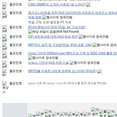
좋은진호
CMU-SNMP의 소개와 사용법 (글 노정민)
좋은진호
SLA 모니터링을 위한 QoS 파라미터와 네트워크 퍼포먼스 매
매핑 방법
한글, 27p, 논문 발표용 PT 자료
좋은진호
IP네트웍에서의 QoS (한글, 4p, 기초자료)
좋은진호
ISP 네트워크에 대한 QoS 제공 방안
좋은진호
MRTG의 설치 및 구성법(한글, IPv6 포럼, 19p)
좋은진호
Linux 기반의 DiffServ over MPLS 망 구축 및 IEEE 1394 활용
좋은진호
리눅스 기반의 QoS 지원 기술
좋은진호
MRTG를 이용한 네트웍 트래픽 모니터링 (문태준)
좋은진호
ngrep 사용 예) ngrep -t port 80 (80포트를 통한 패킷을 뿌려줌)