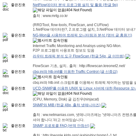
좋은진호
NetFlow데이터 분석 프로그램 설치 및 활용 (한글 9p)
출처 : www.mrtg.co.kr
(RRDTool, flow-tools, FlowScan, and CUFlow)
1.NetFlow 데이터란?, 2.프로그램 설치, 3.NetFlow 데이터 보내기, 
좋은진호
NG-Mon을 사용하여 트래픽 모니터링과 분석 (영어 글 홍원기)
Internet Traffic Monitoring and Analsys using NG-Mon.
P2P 프로그램의 사용포트 정보도 있음
좋은진호
라우터 트래픽 분석 도구 FlowScan (한글 54p, 글 이만희)
FlowScan 기초, 설치.. 출처 : http://flowscan.kreonet2.net/
좋은진호
cbq.ini와 htb.init를 이용한 Traffic Control (글 신중갑)
cbq.ini와 htb.init 스크립트를 이용해서 트래픽 제어하는 방법을 
좋은진호
UCD-SNMP를 이용한 UNIX 및 Linux 서버에 대한 Resource 
(CPU, Memory, Disk) 글 김진우(ninjacat)
좋은진호
SNMP와 MIB (한글 48p, 출처 넷매니아즈)
출처 : ww.netmanias.com, 넷매니아즈에는 '넷매니아즈 컨
셔야 합니다.'라고 쓰여있습니다.
좋은진호
SNMP 프로토콜 FAQ (번역 안창선)
출처 : http://people.kldp.org/~kabin/doc/snmp1-1.txt