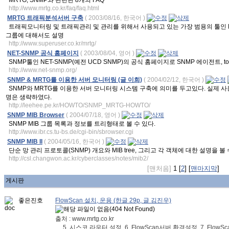
MRTG, SNMP와 관련된 8개의 FAQ
http://www.mrtg.co.kr/faq/faq.html
MRTG 트래픽분석서버 구축
( 2003/08/16, 한국어 )
트래픽모니터링 및 트래픽관리 및 관리를 위해서 사용되고 있는 가장 범용의 툴인 MRT
그룹에 대해서도 설명
http://www.superuser.co.kr/mrtg/
NET-SNMP 공식 홈페이지
( 2003/08/04, 영어 )
SNMP툴인 NET-SNMP(예전 UCD SNMP)의 공식 홈페이지로 SNMP 에이전트, tool
http://www.net-snmp.org/
SNMP & MRTG를 이용한 서버 모니터링 (글 이희)
( 2004/02/12, 한국어 )
SNMP와 MRTG를 이용한 서버 모니터링 시스템 구축에 의미를 두고있다. 실제 
명은 생략하였다.
http://leehee.pe.kr/HOWTO/SNMP_MRTG-HOWTO/
SNMP MIB Browser
( 2004/07/18, 영어 )
SNMP MIB 그룹 목록과 정보를 트리형태로 볼 수 있다.
http://www.ibr.cs.tu-bs.de/cgi-bin/sbrowser.cgi
SNMP MIB II
( 2004/05/16, 한국어 )
단순 망 관리 프로토콜(SNMP) 개요와 MIB tree, 그리고 각 객체에 대한 설명을 볼 
http://csl.changwon.ac.kr/cyberclasses/notes/mib2/
[맨처음]
1 [
2
] [
맨마지막
]
게시판
좋은진호
FlowScan 설치, 운용 (한글 29p, 글 김진우)
출처 : www.mrtg.co.kr
..., 5. 시스코 라우터 설정, 6. FlowScan서버 환경설정, 7. FlowS