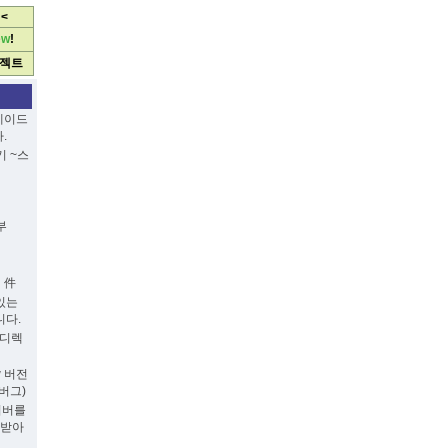
 <
e
w
!
로젝트
케이드
.
기 ~스
부
 件
에있는
다.
 디렉
w 버전
 버그)
 서버를
 받아