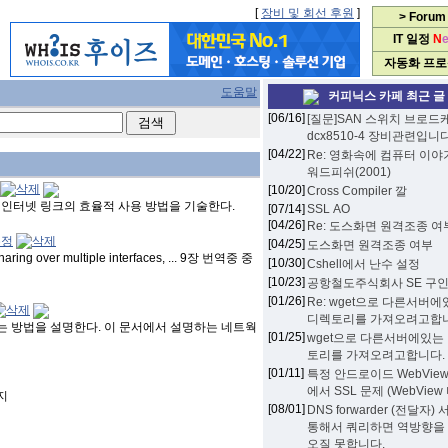
[
장비 및 회선 후원
]
> Forum
IT 일정
N
자동화 프
도움말
커피닉스 카페 최근 글
[06/16]
[질문]SAN 스위치 브로드
dcx8510-4 장비관련입니다
[04/22]
Re: 영화속에 컴퓨터 이야
워드피쉬(2001)
[10/20]
Cross Compiler 깔
 인터넷 링크의 효율적 사용 방법을 기술한다.
[07/14]
SSL АО
[04/26]
Re: 도스화면 원격조종 여
[04/25]
도스화면 원격조종 여부
ing over multiple interfaces, ... 9장 번역중 중
[10/30]
Cshell에서 난수 설정
[10/23]
공항철도주식회사 SE 구인
[01/26]
Re: wget으로 다른서버
디렉토리를 가져오려고합니
키는 방법을 설명한다. 이 문서에서 설명하는 네트웍
[01/25]
wget으로 다른서버에있는
토리를 가져오려고합니다.
[01/11]
특정 안드로이드 WebVie
에서 SSL 문제 (WebView
이지
[08/01]
DNS forwarder (전달자)
통해서 쿼리하면 역방향을
오질 못합니다.