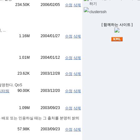
하기
234.50K
2006/02/05
수정
삭제
clusterssh
[ 함께하는 사이트 ]
...
1.16M
2004/01/27
수정
삭제
1.01M
2004/01/12
수정
삭제
23.62K
2003/12/28
수정
삭제
설명한다. QoS
90.00K
2003/12/20
모니터링
수정
삭제
1.09M
2003/09/23
수정
삭제
텐츠를 배포 또는 인용하실 때는 그 출처를 분명히 밝히
57.98K
2003/09/23
수정
삭제