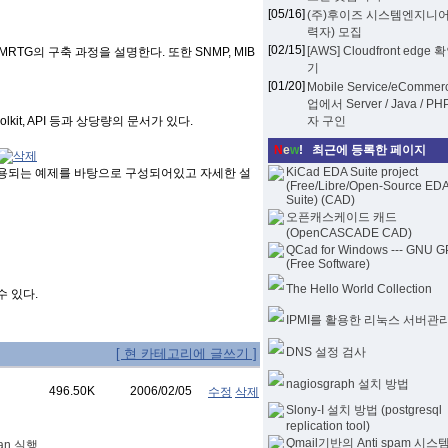
[05/16]
(주)후이즈 시스템엔지니어
력자) 모집
[02/15]
[AWS] Cloudfront edge
G의 구축 과정을 설명한다. 또한 SNMP, MIB
기
[01/20]
Mobile Service/eCommer
업에서 Server / Java / P
kit, API 등과 상당량의 문서가 있다.
자 구인
N
e
w
! 최근에 등록한 페이지
KiCad EDA Suite project
사용되는 예제를 바탕으로 구성되어있고 자세한 설
(Free/Libre/Open-Source ED
Suite) (CAD)
오픈캐스케이드 캐드
(OpenCASCADE CAD)
QCad for Windows --- GNU G
(Free Software)
The Hello World Collection
수 있다.
IPMI를 활용한 리눅스 서버관
DNS 설정 검사
[ 현 카테고리에 글쓰기 ]
nagiosgraph 설치 방법
496.50K
2006/02/05
수정
삭제
Slony-I 설치 방법 (postgresql
replication tool)
Qmail기반의 Anti spam 시스
can 실행