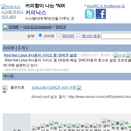
커피향이 나는 *NIX
*
HanIRC의 #coffeenix 방
커피닉스
시스템/네트웍/보안을 다루는 곳
HOME
>
네트워크(network)
>
DHCP
검색 :
사이트
WHOIS
웹서버 종류
사이트 ( 1 개 )
Red Hat Linux 9사용자 가이드 중 'DHCP 설정'
( 2003/12/27, 한국어 )
Red Hat Linux 9사용자 가이드 중 18장에 해당. DHCP(동적 호스트 설정 프로토콜) 
에 대해 설명하고 있다.
/doc/RH-DOCS/rhl-cg-ko-9/ch-dhcp.html
게시판
좋은진호
리눅스에서 DHCP 서버 구축
dhcpd.conf 설정. 출처 : http://www.senun.com/Left/System/Linu