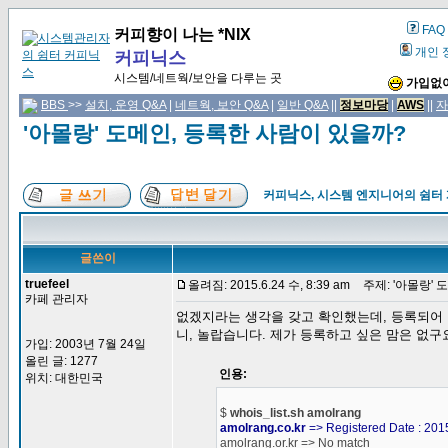
FAQ
커피향이 나는 *NIX
개인 
커피닉스
시스템/네트웍/보안을 다루는 곳
가입없이
BBS
>>
설치, 운영 Q&A
|
네트웍, 보안 Q&A
|
일반 Q&A
||
정보마당
|
AWS
||
자
'아몰랑' 도메인, 등록한 사람이 있을까?
커피닉스, 시스템 엔지니어의 쉼터
글쓴이
truefeel
올려짐: 2015.6.24 수, 8:39 am
주제: '아몰랑' 
카페 관리자
없겠지라는 생각을 갖고 확인했는데, 등록되어 있
니, 놀랍습니다. 제가 등록하고 싶은 맘은 없구
가입: 2003년 7월 24일
올린 글: 1277
인용:
위치: 대한민국
$
whois_list.sh amolrang
amolrang.co.kr
=> Registered Date : 2015
amolrang.or.kr => No match