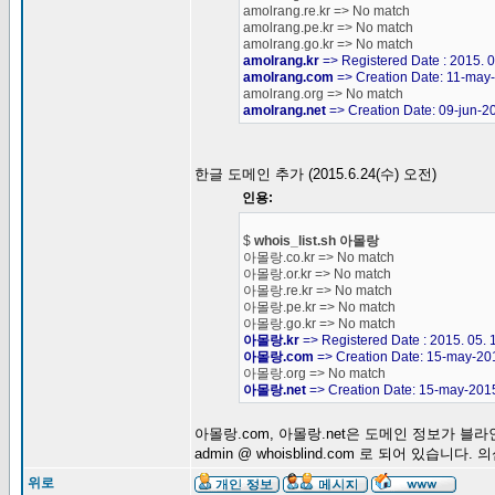
amolrang.re.kr => No match
amolrang.pe.kr => No match
amolrang.go.kr => No match
amolrang.kr
=> Registered Date : 2015. 0
amolrang.com
=> Creation Date: 11-may
amolrang.org => No match
amolrang.net
=> Creation Date: 09-jun-2
한글 도메인 추가 (2015.6.24(수) 오전)
인용:
$
whois_list.sh 아몰랑
아몰랑.co.kr => No match
아몰랑.or.kr => No match
아몰랑.re.kr => No match
아몰랑.pe.kr => No match
아몰랑.go.kr => No match
아몰랑.kr
=> Registered Date : 2015. 05. 
아몰랑.com
=> Creation Date: 15-may-20
아몰랑.org => No match
아몰랑.net
=> Creation Date: 15-may-201
아몰랑.com, 아몰랑.net은 도메인 정보가 
admin @ whoisblind.com 로 되어 있습니다
위로