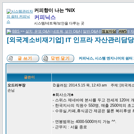
커피향이 나는 *NIX
커피닉스
시스템/네트웍/보안을 다루는 곳
BBS
>>
설치, 운영 Q&A
|
네트웍, 보안 Q&A
|
일반 Q&A
||
정보마당
|
AWS
||
자
[외국계소비재기업] IT 인프라 자산관리담
커피닉스, 시스템 엔지니어의 쉼터
글쓴이
오드리부장
올려짐: 2014.5.15 목, 12:43 am
주제: [외국계소
손님
♣회사소개♣
- 스위스 제네바에 본사를 두고 전세계 120여 개
- 한국지사의 직원수 550명, 매출 2500억의 
- 수유실,카페,휴식공간 제공은 물론 복리후생
- 연봉범위는 4000-5000까지 가능 ^^.​
- 근무지 : 서울 ​종로