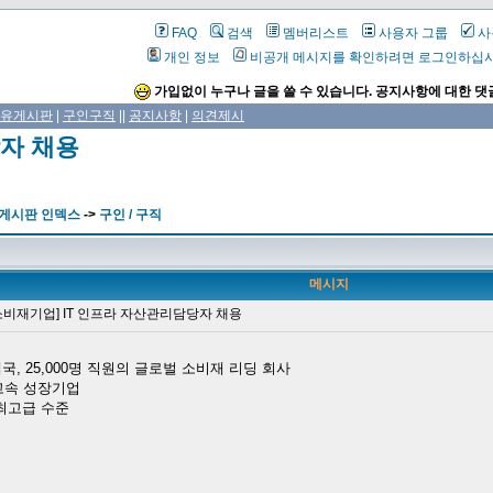
FAQ
검색
멤버리스트
사용자 그룹
사
개인 정보
비공개 메시지를 확인하려면 로그인하십
가입없이 누구나 글을 쓸 수 있습니다. 공지사항에 대한 댓
유게시판
|
구인구직
||
공지사항
|
의견제시
당자 채용
 게시판 인덱스
->
구인 / 구직
메시지
비재기업] IT 인프라 자산관리담당자 채용
국​, 25,000명 직원의 글로벌 소비재 리딩 회사
초고속 성장기업
 최고급 수준