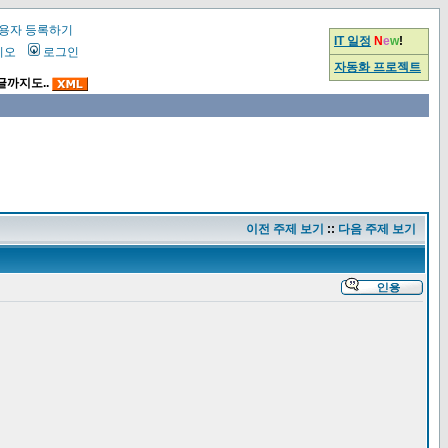
용자 등록하기
IT 일정
N
e
w
!
시오
로그인
자동화 프로젝트
글까지도..
이전 주제 보기
::
다음 주제 보기