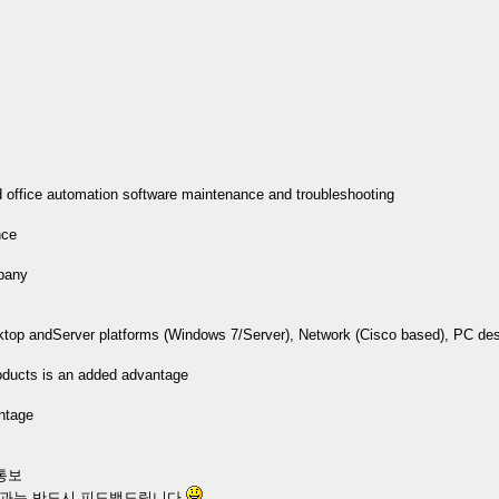
d office automation software maintenance and troubleshooting
nce
mpany
ktop andServer platforms (Windows 7/Server), Network (Cisco based), PC de
oducts is an added advantage
antage
통보
결과는 반드시 피드백드립니다.