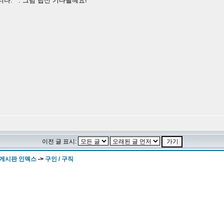
.^^. 그럼 답신 기다릴꼐요!
이전 글 표시:
 게시판 인덱스
->
구인 / 구직