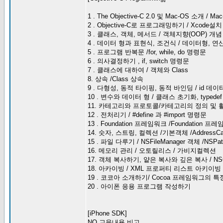
1 . The Objective-C 2.0 및 Mac-OS 소개 / Mac
2 . Objective-C로 프로그래밍하기 / Xcode설치
3 . 클래스, 객체, 메서드 / 객체지향(OOP) 개념
4 . 데이터 형과 표현식, 조건식 / 데이터형, 연
5 . 프로그램 반복문 /for, while, do 명령문
6 . 의사결정하기 , if, switch 명령문
7 . 클래스에 대하여 / 객체와 Class
8. 상속 /Class 상속
9 . 다형성, 동적 타이핑, 동적 바인딩 / id 데이
10 . 변수와 데이터 형 / 클래스 초기화, typed
11. 카테고리와 프로토콜/카테고리의 정의 및 활
12 . 전처리기 / #define 과 #import 명령문
13 . Foundation 프레임워크 /Foundation
14. 숫자, 스트링, 컬렉션 /기본객체 /Address
15 . 파일 다루기 / NSFileManager 객체 /NSPathUt
16. 메모리 관리 / 오토릴리스 / 가비지컬렉션
17. 객체 복사하기, 얕은 복사와 깊은 복사 / NS
18. 아카이빙 / XML 프로퍼티 리스트 아키이빙 / 
19 . 코코아 소개하기/ Cocoa 프레임워그의 특
20 . 아이폰 응용 프로그램 작성하기
[iPhone SDK]
NO 교육내용 비고