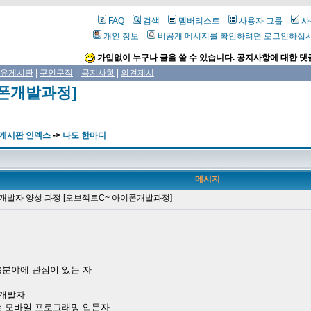
FAQ
검색
멤버리스트
사용자 그룹
사
개인 정보
비공개 메시지를 확인하려면 로그인하십
가입없이 누구나 글을 쓸 수 있습니다. 공지사항에 대한 댓
유게시판
|
구인구직
||
공지사항
|
의견제시
이폰개발과정]
 게시판 인덱스
->
나도 한마디
메시지
개발자 양성 과정 [오브젝트C~ 아이폰개발과정]
C 활용분야에 관심이 있는 자
폰 개발자
있는 모바일 프로그래밍 입문자