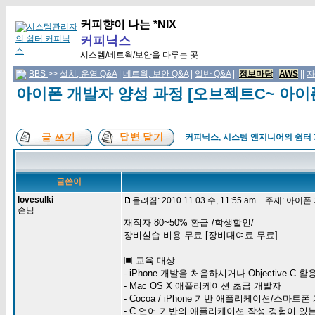
커피향이 나는 *NIX
커피닉스
시스템/네트웍/보안을 다루는 곳
BBS
>>
설치, 운영 Q&A
|
네트웍, 보안 Q&A
|
일반 Q&A
||
정보마당
|
AWS
||
자
아이폰 개발자 양성 과정 [오브젝트C~ 아
커피닉스, 시스템 엔지니어의 쉼터
글쓴이
lovesulki
올려짐: 2010.11.03 수, 11:55 am
주제: 아이폰 
손님
재직자 80~50% 환급 /학생할인/
장비실습 비용 무료 [장비대여료 무료]
▣ 교육 대상
- iPhone 개발을 처음하시거나 Objective-
- Mac OS X 애플리케이션 초급 개발자
- Cocoa / iPhone 기반 애플리케이션/스마트
- C 언어 기반의 애플리케이션 작성 경험이 