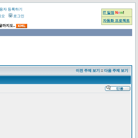
용자 등록하기
IT 일정
N
e
w
!
시오
로그인
자동화 프로젝트
글까지도..
이전 주제 보기
::
다음 주제 보기