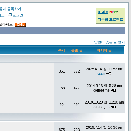
용자 등록하기
IT 일정
N
e
w
!
시오
로그인
자동화 프로젝트
글까지도..
답변이 없는 글 찾기
주제
올린 글
마지막 글
2025.6.16 월, 11:53 am
361
872
yoon
2014.5.13 화, 5:28 pm
168
427
coffeetime
2019.10.20 일, 11:20 am
90
191
Albinagab
2019.7.14 일, 10:36 am
675
793