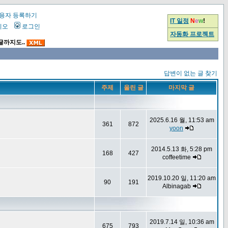
용자 등록하기
IT 일정
N
e
w
!
시오
로그인
자동화 프로젝트
글까지도..
답변이 없는 글 찾기
주제
올린 글
마지막 글
2025.6.16 월, 11:53 am
361
872
yoon
2014.5.13 화, 5:28 pm
168
427
coffeetime
2019.10.20 일, 11:20 am
90
191
Albinagab
2019.7.14 일, 10:36 am
675
793