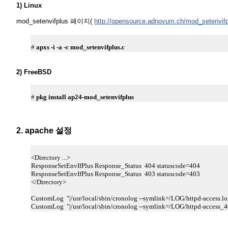
1) Linux
mod_setenvifplus 페이지(
http://opensource.adnovum.ch/mod_setenvifp
#
apxs -i -a -c mod_setenvifplus.c
2) FreeBSD
#
pkg install ap24-mod_setenvifplus
2. apache 설정
<Directory ...>
ResponseSetEnvIfPlus Response_Status 404 statuscode=404
ResponseSetEnvIfPlus Response_Status 403 statuscode=403
</Directory>
CustomLog "|/usr/local/sbin/cronolog --symlink=/LOG/httpd-access.
CustomLog "|/usr/local/sbin/cronolog --symlink=/LOG/httpd-access