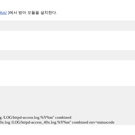
lus/
)에서 받아 모듈을 설치한다.
log /LOG/httpd-access.log.%Y%m" combined
_40x.log /LOG/httpd-access_40x.log.%Y%m" combined env=statuscode