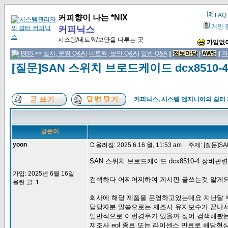
FAQ
커피향이 나는 *NIX
개인 
커피닉스
시스템/네트웍/보안을 다루는 곳
가입없이
BBS
>>
설치, 운영 Q&A
|
네트웍, 보안 Q&A
|
일반 Q&A
||
정보마당
|
AWS
||
자
[질문]SAN 스위치 브로드케이드 dcx8510
커피닉스, 시스템 엔지니어의 쉼터
글쓴이
yoon
올려짐: 2025.6.16 월, 11:53 am
주제: [질문]S
SAN 스위치 브로드케이드 dcx8510-4 장비관
가입: 2025년 6월 16일
검색하다 어찌어찌하여 게시판 글쓰는것 알게
올린 글: 1
회사에 해당 제품을 운영하고있는데요 지난달 부
담당자분 말씀으로는 제조사 유지보수가 끝나
일반적으로 이런경우가 있을까 싶어 검색해봤
제조사 eol 종료 또는 라이센스 만료로 해당현