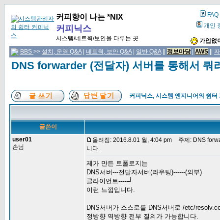
FAQ
커피향이 나는 *NIX
개인 
커피닉스
시스템/네트웍/보안을 다루는 곳
가입없이
BBS
>>
설치, 운영 Q&A
|
네트웍, 보안 Q&A
|
일반 Q&A
||
정보마당
|
AWS
||
자
DNS forwarder (전달자) 서버를 통해
커피닉스, 시스템 엔지니어의 쉼터
글쓴이
user01
올려짐: 2016.8.01 월, 4:04 pm
주제: DNS fo
손님
니다.
제가 만든 토폴로지는
DNS서버---전달자서버(라우팅)------(외부)
클라이언트-----┘
이런 느낌입니다.
DNS서버가 스스로를 DNS서버로 /etc/resolv.
정방향 역방향 전부 질의가 가능합니다.