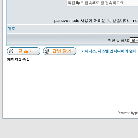
직접 ftp로 접속해도 잘 접속되고요
passive mode 사용이 어려운 것 같습니다. --no
위로
이전 글 표시:
커피닉스, 시스템 엔지니어의 쉼터
페이지
1
중
1
Powered by
p