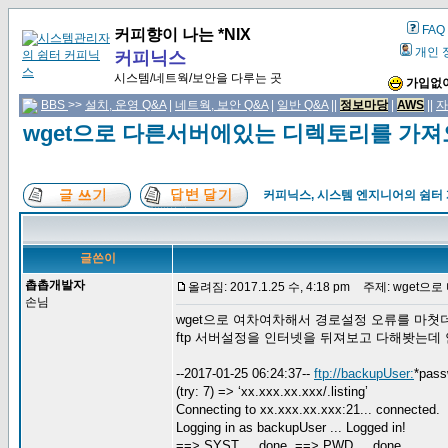
FAQ
커피향이 나는 *NIX
개인 
커피닉스
시스템/네트웍/보안을 다루는 곳
가입없이
BBS
>>
설치, 운영 Q&A
|
네트웍, 보안 Q&A
|
일반 Q&A
||
정보마당
|
AWS
||
자
wget으로 다른서버에있는 디렉토리를 가
커피닉스, 시스템 엔지니어의 쉼터
글쓴이
촙촙개발자
올려짐: 2017.1.25 수, 4:18 pm
주제: wget으
손님
wget으로 여차여차해서 경로설정 오류를 마쳣더
ftp 서버설정을 인터넷을 뒤져보고 다해봣는데
--2017-01-25 06:24:37--
ftp://backupUser:
*pass
(try: 7) => ‘xx.xxx.xx.xxx/.listing’
Connecting to xx.xxx.xx.xxx:21... connected.
Logging in as backupUser ... Logged in!
==> SYST ... done. ==> PWD ... done.