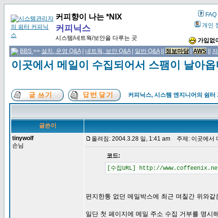
FAQ
커피향이 나는 *NIX
개인 
커피닉스
시스템/네트웍/보안을 다루는 곳
가입없이
BBS
>>
설치, 운영 Q&A
|
네트웍, 보안 Q&A
|
일반 Q&A
||
정보마당
|
AWS
||
자
이곳에서 메일이 수집되어서 스팸이 날아옵
커피닉스, 시스템 엔지니어의 쉼터
글쓴이
tinywolf
올려짐: 2004.3.28 일, 1:41 am
주제: 이곳에서 
손님
코드:
[수집URL] http://www.coffeenix.ne
편지한통 없던 메일박스에 최근 며칠간 위와같
일단 첫 페이지에 메일 주소 수집 거부를 명시