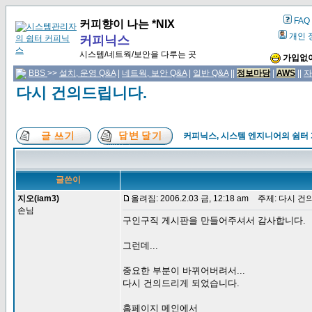
FAQ
커피향이 나는 *NIX
개인 
커피닉스
시스템/네트웍/보안을 다루는 곳
가입없이
BBS
>>
설치, 운영 Q&A
|
네트웍, 보안 Q&A
|
일반 Q&A
||
정보마당
|
AWS
||
자
다시 건의드립니다.
커피닉스, 시스템 엔지니어의 쉼터
글쓴이
지오(iam3)
올려짐: 2006.2.03 금, 12:18 am
주제: 다시 건
손님
구인구직 게시판을 만들어주셔서 감사합니다.
그런데...
중요한 부분이 바뀌어버려서...
다시 건의드리게 되었습니다.
홈페이지 메인에서