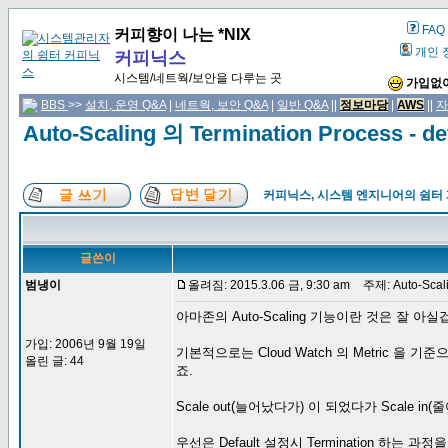
FAQ
커피향이 나는 *NIX
개인 
커피닉스
시스템/네트웍/보안을 다루는 곳
가입없이
BBS
>>
설치, 운영 Q&A
|
네트웍, 보안 Q&A
|
일반 Q&A
||
정보마당
|
AWS
||
자
Auto-Scaling 의 Termination Process - de
커피닉스, 시스템 엔지니어의 쉼터
글쓴이
범냉이
올려짐: 2015.3.06 금, 9:30 am
주제: Auto-Scalin
아마존의 Auto-Scaling 기능이란 것은 잘 아실
가입: 2006년 9월 19일
기본적으로는 Cloud Watch 의 Metric 을 
올린 글: 44
죠.
Scale out(늘어났다가) 이 되었다가 Scale in
우선은 Default 설정시 Termination 하