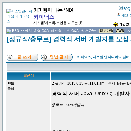
FAQ
커피향이 나는 *NIX
개인 
커피닉스
시스템/네트웍/보안을 다루는 곳
가입없이
BBS
>>
설치, 운영 Q&A
|
네트웍, 보안 Q&A
|
일반 Q&A
||
정보마당
|
AWS
||
자
[정규직/충무로] 경력직 서버 개발자를 모
커피닉스, 시스템 엔지니어의 쉼터
글쓴이
빈돌
올려짐: 2015.6.25 목, 11:01 am
주제: [정규직/
손님
경력직 서버(Java, Unix C) 개발
충무로, 서버개발자