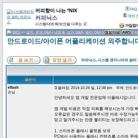
FAQ
커피향이 나는 *NIX
개인 
커피닉스
시스템/네트웍/보안을 다루는 곳
가입없이
BBS
>>
설치, 운영 Q&A
|
네트웍, 보안 Q&A
|
일반 Q&A
||
정보마당
|
AWS
||
자
안드로이드/아이폰 어플리케이션 외주합니다
커피닉스, 시스템 엔지니어의 쉼터
글쓴이
eflash
올려짐: 2014.10.26 일, 12:38 pm
주제: 안드로
손님
안녕하세요 앱 개발 전문업체 이플래시입니다.
앱 개발 비용은 직접 의뢰를 해보시는게 가장 
오류같은 경우도 말씀해주시면 바로 수정가능
믿고 맡겨주시는 만큼 퀄리티는 보장해드리고 
1. 스마트폰 플래시 플랫폼 보유
PC에서 사용하는 플래시 컨텐츠를 스마트 폰에