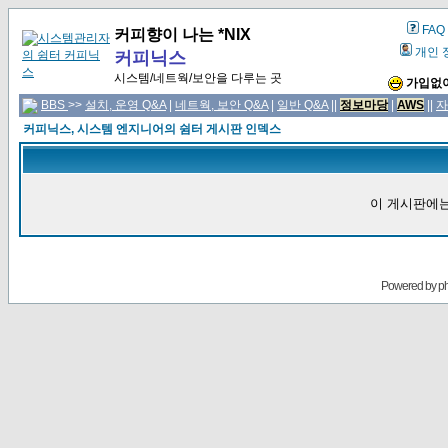
FAQ
커피향이 나는 *NIX
개인 
커피닉스
시스템/네트웍/보안을 다루는 곳
가입없이
BBS
>>
설치, 운영 Q&A
|
네트웍, 보안 Q&A
|
일반 Q&A
||
정보마당
|
AWS
||
자
커피닉스, 시스템 엔지니어의 쉼터 게시판 인덱스
이 게시판에는
Powered by
p