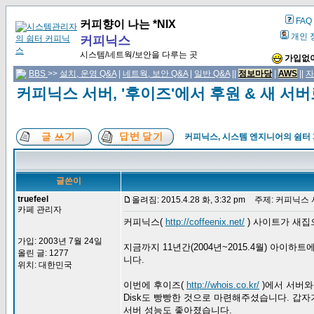
FAQ
커피향이 나는 *NIX
개인 
커피닉스
시스템/네트웍/보안을 다루는 곳
가입없이
BBS
>>
설치, 운영 Q&A
|
네트웍, 보안 Q&A
|
일반 Q&A
||
정보마당
|
AWS
||
자
커피닉스 서버, '후이즈'에서 후원 & 새 서
커피닉스, 시스템 엔지니어의 쉼터
글쓴이
truefeel
올려짐: 2015.4.28 화, 3:32 pm
주제: 커피닉스 서
카페 관리자
커피닉스(
http://coffeenix.net/
) 사이트가 새집
가입: 2003년 7월 24일
지금까지 11년간(2004년~2015.4월) 아
올린 글: 1277
니다.
위치: 대한민국
이번에 후이즈(
http://whois.co.kr/
)에서 서버와
Disk도 빵빵한 것으로 마련해주셨습니다. 갑
서버 성능도 좋아졌습니다.