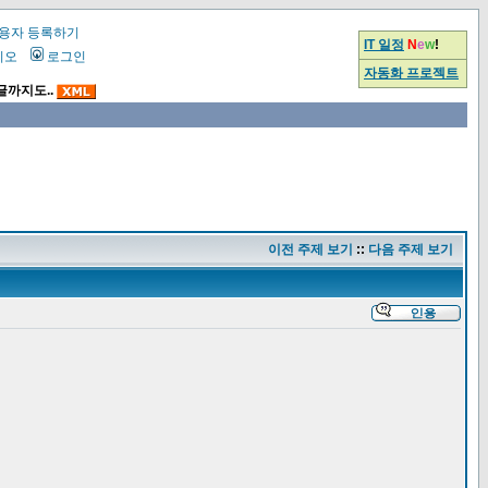
용자 등록하기
IT 일정
N
e
w
!
시오
로그인
자동화 프로젝트
글까지도..
이전 주제 보기
::
다음 주제 보기