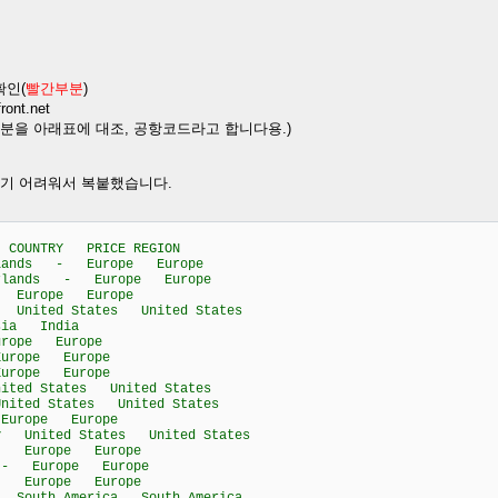
확인(
빨간부분
)
front.net
 부분을 아래표에 대조, 공항코드라고 합니다용.)
리기 어려워서 복붙했습니다.
OUNTRY PRICE REGION
rlands - Europe Europe
erlands - Europe Europe
 Europe Europe
nited States United States
ia India
rope Europe
rope Europe
rope Europe
ed States United States
ted States United States
urope Europe
United States United States
- Europe Europe
 - Europe Europe
- Europe Europe