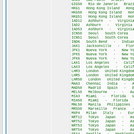
GRU1 Sau Paulo Brazil - S
GIG50 Rio de Janerio Braz
HKG1 Hong Kong Island Hon
HKG50 Hong Kong Island Ho
HKG51 Hong Kong Island Ho
IAD12 Ashburn - Virginia 
IAD2 Ashburn - Virginia U
IAD53 Ashburn - Virginia 
ICN50 Seoul South Corea -
ICN51 Seoul South Corea -
IND6 South Bend - Indiana
JAX1 Jacksonville - Flori
JFK1 Nueva York - New Yor
JFK5 Nueva York - New Yor
JFK6 Nueva York - New Yor
LAX1 Los Angeles - Califo
LAX3 Los Angeles - Califo
LHR3 London United Kingd
LHR5 London United Kingd
LHR50 London United King
MAA3 Chennai India - A
MAD50 Madrid Spain - Eu
MEL50 Melbourne - - Aus
MIA3 Miami - Florida Uni
MIA50 Miami - Florida Un
MNL50 Manila Philippines 
MRS50 Marseille France 
MXP4 Milan Italy - Eur
NRT12 Tokyo Japan - As
NRT52 Tokyo Japan - As
NRT53 Tokyo Japan - As
NRT54 Tokyo Japan - As