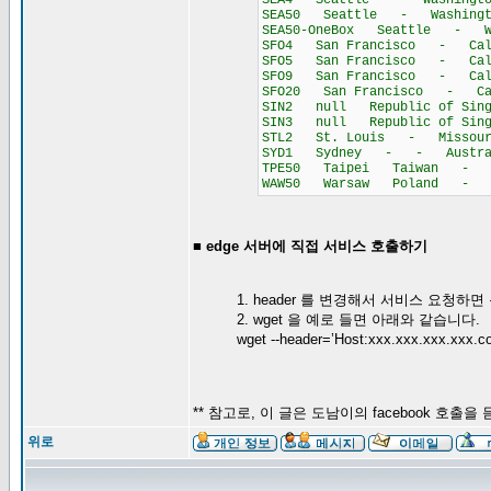
SEA4 Seattle - Washington
SEA50 Seattle - Washingto
SEA50-OneBox Seattle - Wa
SFO4 San Francisco - Cali
SFO5 San Francisco - Cali
SFO9 San Francisco - Cali
SFO20 San Francisco - Cal
SIN2 null Republic of Sin
SIN3 null Republic of Sin
STL2 St. Louis - Missouri
SYD1 Sydney - - Austral
TPE50 Taipei Taiwan - As
WAW50 Warsaw Poland - E
■ edge 서버에 직접 서비스 호출하기
1. header 를 변경해서 서비스 요청하면 
2. wget 을 예로 들면 아래와 같습니다.
wget --header=’Host:xxx.xxx.xxx.xxx.
** 참고로, 이 글은 도남이의 facebook 호출
위로