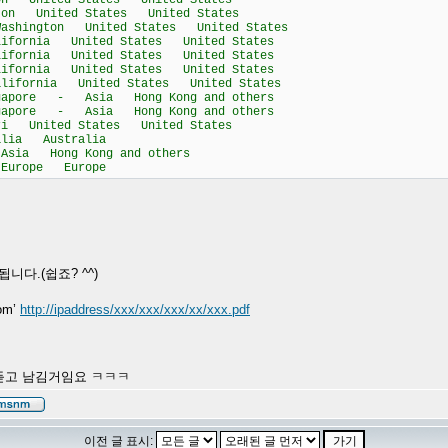
 United States United States
n United States United States
shington United States United States
fornia United States United States
fornia United States United States
fornia United States United States
ifornia United States United States
gapore - Asia Hong Kong and others
gapore - Asia Hong Kong and others
 United States United States
ia Australia
ia Hong Kong and others
urope Europe
됩니다.(쉽죠? ^^)
com’
http://ipaddress/xxx/xxx/xxx/xx/xxx.pdf
을 듣고 남김거임요 ㅋㅋㅋ
이전 글 표시: