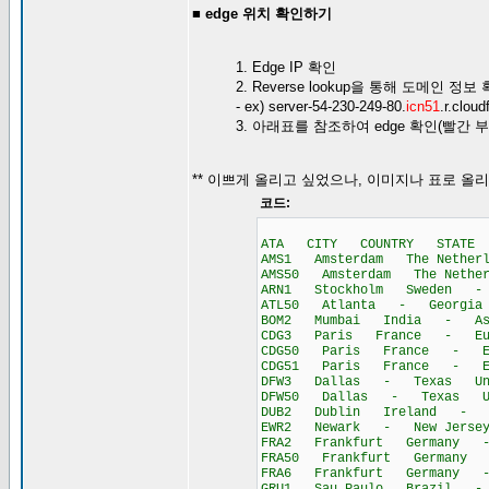
■ edge 위치 확인하기
1. Edge IP 확인
2. Reverse lookup을 통해 도메인 정보 
- ex) server-54-230-249-80.
icn51
.r.cloud
3. 아래표를 참조하여 edge 확인(빨간
** 이쁘게 올리고 싶었으나, 이미지나 표로 올
코드:
ATA CITY COUNTRY STATE C
AMS1 Amsterdam The Nethe
AMS50 Amsterdam The Neth
ARN1 Stockholm Sweden -
ATL50 Atlanta - Georgia U
BOM2 Mumbai India - As
CDG3 Paris France - Eu
CDG50 Paris France - Eu
CDG51 Paris France - Eu
DFW3 Dallas - Texas Unit
DFW50 Dallas - Texas Uni
DUB2 Dublin Ireland - E
EWR2 Newark - New Jersey 
FRA2 Frankfurt Germany 
FRA50 Frankfurt Germany
FRA6 Frankfurt Germany 