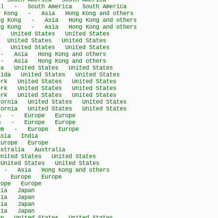
outh America South America
il - South America South America
g Kong - Asia Hong Kong and others
ng Kong - Asia Hong Kong and others
ng Kong - Asia Hong Kong and others
United States United States
nited States United States
United States United States
 Asia Hong Kong and others
 Asia Hong Kong and others
 United States United States
da United States United States
k United States United States
k United States United States
k United States United States
rnia United States United States
rnia United States United States
om - Europe Europe
om - Europe Europe
dom - Europe Europe
sia India
rope Europe
tralia Australia
ted States United States
ited States United States
- Asia Hong Kong and others
- Europe Europe
ope Europe
ia Japan
ia Japan
ia Japan
ia Japan