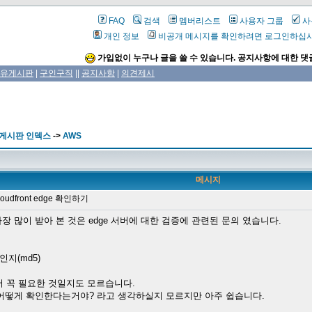
FAQ
검색
멤버리스트
사용자 그룹
사
개인 정보
비공개 메시지를 확인하려면 로그인하십
가입없이 누구나 글을 쓸 수 있습니다. 공지사항에 대한 댓
유게시판
|
구인구직
||
공지사항
|
의견제시
 게시판 인덱스
->
AWS
메시지
oudfront edge 확인하기
중에 가장 많이 받아 본 것은 edge 서버에 대한 검증에 관련된 문의 였습니다.
인지(md5)
서 꼭 필요한 것일지도 모르습니다.
다. 어떻게 확인한다는거야? 라고 생각하실지 모르지만 아주 쉽습니다.