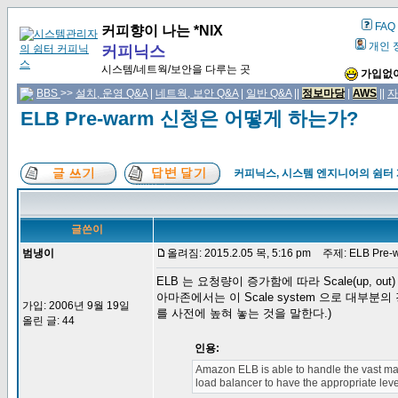
FAQ
커피향이 나는 *NIX
개인 
커피닉스
시스템/네트웍/보안을 다루는 곳
가입없이
BBS
>>
설치, 운영 Q&A
|
네트웍, 보안 Q&A
|
일반 Q&A
||
정보마당
|
AWS
||
자
ELB Pre-warm 신청은 어떻게 하는가?
커피닉스, 시스템 엔지니어의 쉼터
글쓴이
범냉이
올려짐: 2015.2.05 목, 5:16 pm
주제: ELB Pre
ELB 는 요청량이 증가함에 따라 Scale(up, o
아마존에서는 이 Scale system 으로 대부분의 경
가입: 2006년 9월 19일
를 사전에 높혀 놓는 것을 말한다.)
올린 글: 44
인용:
Amazon ELB is able to handle the vast maj
load balancer to have the appropriate level