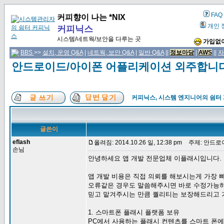
FAQ
커피향이 나는 *NIX
개인 
커피닉스
시스템/네트웍/보안을 다루는 곳
가입없이
BBS
>>
설치, 운영 Q&A
|
네트웍, 보안 Q&A
|
일반 Q&A
||
정보마당
|
AWS
||
자
안드로이드/아이폰 어플리케이션 외주합니다
커피닉스, 시스템 엔지니어의 쉼터
글쓴이
eflash
올려짐: 2014.10.26 일, 12:38 pm
주제: 안드로
손님
안녕하세요 앱 개발 전문업체 이플래시입니다.
앱 개발 비용은 직접 의뢰를 해보시는게 가장 
오류같은 경우도 말씀해주시면 바로 수정가능
믿고 맡겨주시는 만큼 퀄리티는 보장해드리고 
1. 스마트폰 플래시 플랫폼 보유
PC에서 사용하는 플래시 컨텐츠를 스마트 폰에