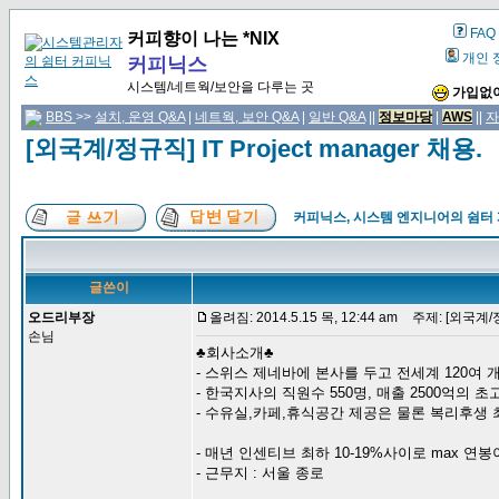
FAQ
커피향이 나는 *NIX
개인 
커피닉스
시스템/네트웍/보안을 다루는 곳
가입없이
BBS
>>
설치, 운영 Q&A
|
네트웍, 보안 Q&A
|
일반 Q&A
||
정보마당
|
AWS
||
자
[외국계/정규직] IT Project manager 채용.
커피닉스, 시스템 엔지니어의 쉼터
글쓴이
오드리부장
올려짐: 2014.5.15 목, 12:44 am
주제: [외국계/정규직
손님
♣회사소개♣
- 스위스 제네바에 본사를 두고 전세계 120여 개
- 한국지사의 직원수 550명, 매출 2500억의 
- 수유실,카페,휴식공간 제공은 물론 복리후생
- 매년 인센티브 최하 10-19%사이로 max 연봉이 6
- 근무지 : 서울 ​종로