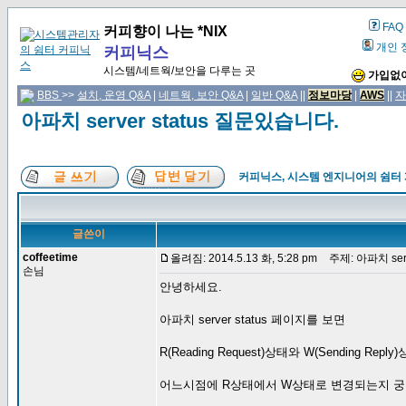
FAQ
커피향이 나는 *NIX
개인 
커피닉스
시스템/네트웍/보안을 다루는 곳
가입없이
BBS
>>
설치, 운영 Q&A
|
네트웍, 보안 Q&A
|
일반 Q&A
||
정보마당
|
AWS
||
자
아파치 server status 질문있습니다.
커피닉스, 시스템 엔지니어의 쉼터
글쓴이
coffeetime
올려짐: 2014.5.13 화, 5:28 pm
주제: 아파치 serv
손님
안녕하세요.
아파치 server status 페이지를 보면
R(Reading Request)상태와 W(Sending Re
어느시점에 R상태에서 W상태로 변경되는지 궁