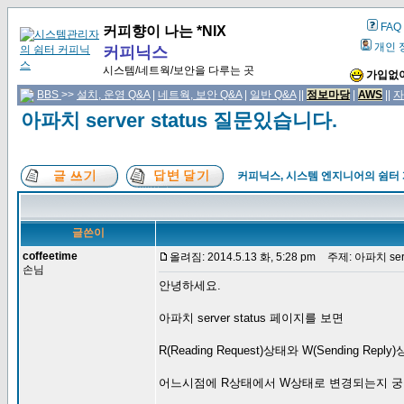
FAQ
커피향이 나는 *NIX
개인 
커피닉스
시스템/네트웍/보안을 다루는 곳
가입없이
BBS
>>
설치, 운영 Q&A
|
네트웍, 보안 Q&A
|
일반 Q&A
||
정보마당
|
AWS
||
자
아파치 server status 질문있습니다.
커피닉스, 시스템 엔지니어의 쉼터
글쓴이
coffeetime
올려짐: 2014.5.13 화, 5:28 pm
주제: 아파치 serv
손님
안녕하세요.
아파치 server status 페이지를 보면
R(Reading Request)상태와 W(Sending Re
어느시점에 R상태에서 W상태로 변경되는지 궁