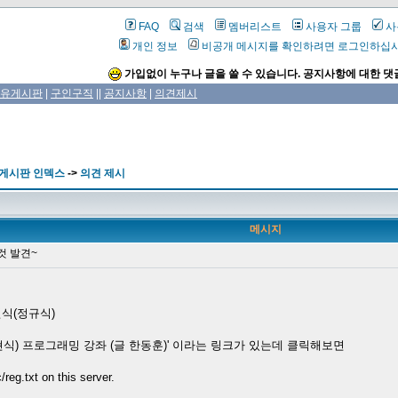
FAQ
검색
멤버리스트
사용자 그룹
사
개인 정보
비공개 메시지를 확인하려면 로그인하십
가입없이 누구나 글을 쓸 수 있습니다. 공지사항에 대한 댓
유게시판
|
구인구직
||
공지사항
|
의견제시
 게시판 인덱스
->
의견 제시
메시지
것 발견~
표현식(정규식)
현식) 프로그래밍 강좌 (글 한동훈)' 이라는 링크가 있는데 클릭해보면
reg.txt on this server.