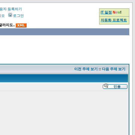
용자 등록하기
IT 일정
N
e
w
!
시오
로그인
자동화 프로젝트
글까지도..
이전 주제 보기
::
다음 주제 보기