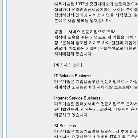
다우기술은 1997년 증권거래소에 상장하였으며
설립하여 온라인증권시장이라는 새로운 분야를 
합병하면서 인터넷 서비스 사업을 시작했고, 
분야로 사업 영역을 넓혔습니다.
종합 IT 서비스 전문기업으로 도약
세상에 도움을 주는 기업으로 제 역할을 다하기 
정보문화의 창조를 기치로 하여 인간과 기업에
왔으며, 차별화된 기술력과 솔루션으로 대한민국을
자리매김해 왔습니다.
[비즈니스 소개]
IT Solution Business
다우기술은 기업용솔루션 전문기업으로서 가상화
세계적인 소프트웨어와 자체개발 소프트웨어솔
Internet Service Business
다우기술은 인터넷서비스 전문기업으로 문자서비스
유니텔연수원, 전자복권, 도넛북, 다우페이 
제공하고 있습니다.
SI Business
다우기술은 핵심기술력과 노하우, 각 분야 최
비즈니스 요구사항에 최적화된 IT환경을 구축하