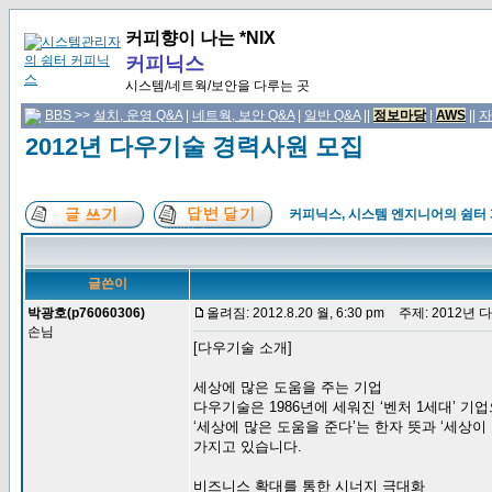
커피향이 나는 *NIX
커피닉스
시스템/네트웍/보안을 다루는 곳
BBS
>>
설치, 운영 Q&A
|
네트웍, 보안 Q&A
|
일반 Q&A
||
정보마당
|
AWS
||
자
2012년 다우기술 경력사원 모집
커피닉스, 시스템 엔지니어의 쉼터
글쓴이
박광호(p76060306)
올려짐: 2012.8.20 월, 6:30 pm
주제: 2012년
손님
[다우기술 소개]
세상에 많은 도움을 주는 기업
다우기술은 1986년에 세워진 ‘벤처 1세대’ 기
‘세상에 많은 도움을 준다’는 한자 뜻과 ‘세상이
가지고 있습니다.
비즈니스 확대를 통한 시너지 극대화