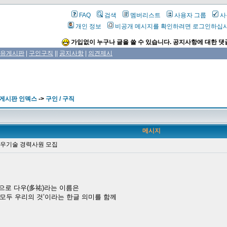
FAQ
검색
멤버리스트
사용자 그룹
사
개인 정보
비공개 메시지를 확인하려면 로그인하십
가입없이 누구나 글을 쓸 수 있습니다. 공지사항에 대한 댓
유게시판
|
구인구직
||
공지사항
|
의견제시
 게시판 인덱스
->
구인 / 구직
메시지
 다우기술 경력사원 모집
업으로 다우(多祐)라는 이름은
 모두 우리의 것’이라는 한글 의미를 함께