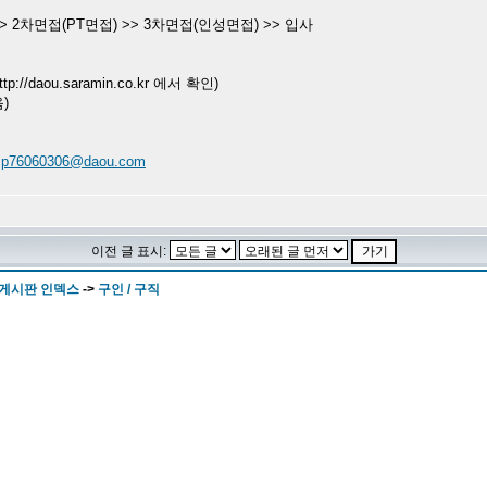
 2차면접(PT면접) >> 3차면접(인성면접) >> 입사
//daou.saramin.co.kr 에서 확인)
)
7
p76060306@daou.com
이전 글 표시:
 게시판 인덱스
->
구인 / 구직