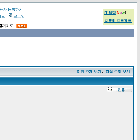
용자 등록하기
IT 일정
N
e
w
!
시오
로그인
자동화 프로젝트
글까지도..
이전 주제 보기
::
다음 주제 보기