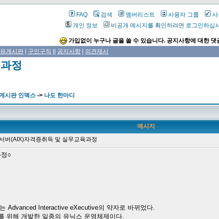
FAQ
검색
멤버리스트
사용자 그룹
사
개인 정보
비공개 메시지를 확인하려면 로그인하십
가입없이 누구나 글을 쓸 수 있습니다. 공지사항에 대한 댓
유게시판
|
구인구직
||
공지사항
|
의견제시
육과정
 게시판 인덱스
->
나도 한마디
메시지
IX서버(AIX)자격증취득 및 실무교육과정
과정○
dvanced Interactive eXecutive의 약자로 바뀌었다.
C를 위해 개발한 일종의 유닉스 운영체제이다.