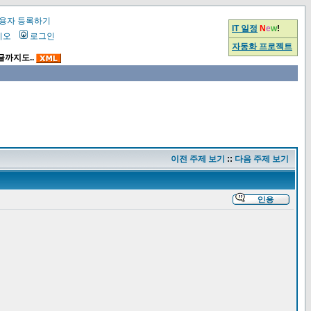
용자 등록하기
IT 일정
N
e
w
!
시오
로그인
자동화 프로젝트
글까지도..
이전 주제 보기
::
다음 주제 보기