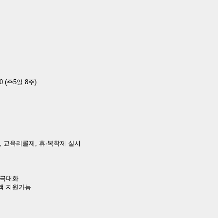
:30 (주5일 8주)
제, 교육리콜제, 휴·복학제 실시
 극대화
금액 지원가능