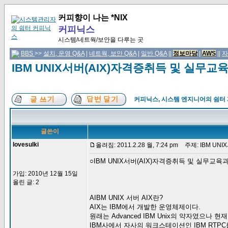
커피향이 나는 *NIX
커피닉스
시스템/네트웍/보안을 다루는 곳
BBS
>>
설치, 운영 Q&A
|
네트웍, 보안 Q&A
|
일반 Q&A
||
정보마당
|
AWS
||
자
IBM UNIX서버(AIX)자격증취득 및 실무교
커피닉스, 시스템 엔지니어의 쉼터
글쓴이
lovesulki
올려짐: 2011.2.28 월, 7:24 pm
주제: IBM UN
○IBM UNIX서버(AIX)자격증취득 및 실무교육
가입: 2010년 12월 15일
올린 글: 2
AIBM UNIX 서버 AIX란?
AIX는 IBM에서 개발한 운영체제이다.
원래는 Advanced IBM Unix의 약자였으나 현재는 A
IBM사에서 자사의 워크스테이션인 IBM RTP