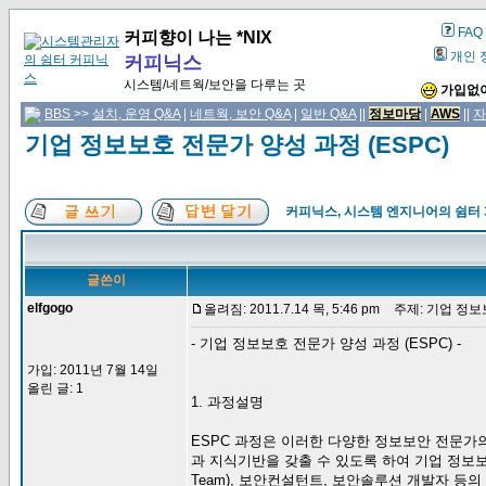
FAQ
커피향이 나는 *NIX
개인 
커피닉스
시스템/네트웍/보안을 다루는 곳
가입없이
BBS
>>
설치, 운영 Q&A
|
네트웍, 보안 Q&A
|
일반 Q&A
||
정보마당
|
AWS
||
자
기업 정보보호 전문가 양성 과정 (ESPC)
커피닉스, 시스템 엔지니어의 쉼터
글쓴이
elfgogo
올려짐: 2011.7.14 목, 5:46 pm
주제: 기업 정보보
- 기업 정보보호 전문가 양성 과정 (ESPC) -
가입: 2011년 7월 14일
올린 글: 1
1. 과정설명
ESPC 과정은 이러한 다양한 정보보안 전문
과 지식기반을 갖출 수 있도록 하여 기업 정보보안 책임
Team), 보안컨설턴트, 보안솔루션 개발자 등