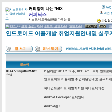
FAQ
커피향이 나는 *NIX
개인 
커피닉스
시스템/네트웍/보안을 다루는 곳
가입없이
BBS
>>
설치, 운영 Q&A
|
네트웍, 보안 Q&A
|
일반 Q&A
||
정보마당
|
AWS
||
자
안드로이드 어플개발 취업지원안내및 실무
커피닉스, 시스템 엔지니어의 쉼터
글쓴이
k1447788@daum.net
올려짐: 2011.2.09 수, 10:15 am
주제: 안드로이
손님
안드로이드 어플개발 취업지원안내및 실무자
자바안드로이드 개발자지원 자바교육과정
Android Developer 교육안내
Android란?