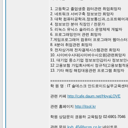
1. 고등학교 졸업생중 컴터관련 취업희망자
2. 네트워크 서버구축 정보보안 희망자
3. 대학 컴퓨터공학과,정보통신과,소프트웨어
4. 정보보안 분야 직장인 / 전문가
5. 리눅스 유닉스 솔라리스 운영체제 개발자
6. 프로그래밍언어 관련 희망자
7.게임프로그래머 컴퓨터 프로그래머 웹마스
8. it분야 취업관련 희망자
9. 전자상거래 전자결제시스템관련 희망자
10. 사이버수사대(사이버수사요원)관련희망자
11. 대기업 중소기업 정보보안감리사 정보보
12 고용보험 가입회사에서 정규직(고용보험적
13. 기타 해킹 해킹대응관련 프로그램 희망자
==================================
학 원 명 : IT 솔데스크 안드로이드실무교육센
관련 카페
http://cafe.daum.net/HoyaLOVE
관련 홈페이지
http://itsol.kr
학원 상담문의 권용하 교육팀장 02-6901-7046
관련 문의
kyh_45@lycos.co.kr
네이트온