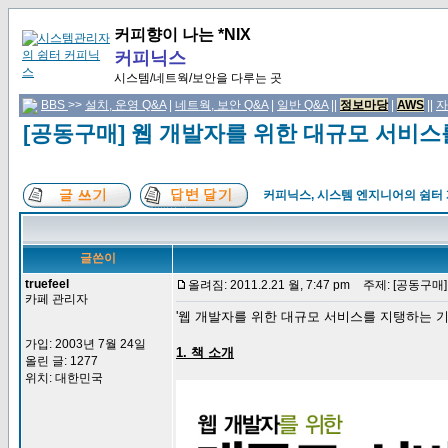
커피향이 나는 *NIX
커피닉스
시스템/네트웍/보안을 다루는 곳
BBS
>>
설치, 운영 Q&A
|
네트웍, 보안 Q&A
|
일반 Q&A
||
정보마당
|
AWS
||
자
[공동구매] 웹 개발자를 위한 대규모 서비스
커피닉스, 시스템 엔지니어의 쉼터
글쓴이
truefeel
올려짐: 2011.2.21 월, 7:47 pm
주제: [공동구매
카페 관리자
'웹 개발자를 위한 대규모 서비스를 지탱하는 
가입: 2003년 7월 24일
1. 책 소개
올린 글: 1277
위치: 대한민국