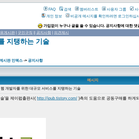
FAQ
검색
멤버리스트
사용자 그룹
사
개인 정보
비공개 메시지를 확인하려면 로그인하십
가입없이 누구나 글을 쓸 수 있습니다. 공지사항에 대한 댓
유게시판
|
구인구직
||
공지사항
|
의견제시
를 지탱하는 기술
 게시판 인덱스
->
공지사항
메시지
] 웹 개발자를 위한 대규모 서비스를 지탱하는 기술
기술'을 제이펍출판사(
http://jpub.tistory.com/
)측의 도움으로 공동구매를 하게