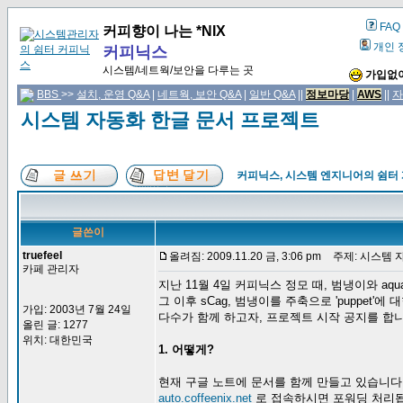
FAQ
커피향이 나는 *NIX
개인 
커피닉스
시스템/네트웍/보안을 다루는 곳
가입없이
BBS
>>
설치, 운영 Q&A
|
네트웍, 보안 Q&A
|
일반 Q&A
||
정보마당
|
AWS
||
자
시스템 자동화 한글 문서 프로젝트
커피닉스, 시스템 엔지니어의 쉼터
글쓴이
truefeel
올려짐: 2009.11.20 금, 3:06 pm
주제: 시스템 
카페 관리자
지난 11월 4일 커피닉스 정모 때, 범냉이와 aqua
그 이후 sCag, 범냉이를 주축으로 'puppet
가입: 2003년 7월 24일
다수가 함께 하고자, 프로젝트 시작 공지를 합니
올린 글: 1277
위치: 대한민국
1. 어떻게?
현재 구글 노트에 문서를 함께 만들고 있습니다
auto.coffeenix.net
로 접속하시면 포워딩 처리