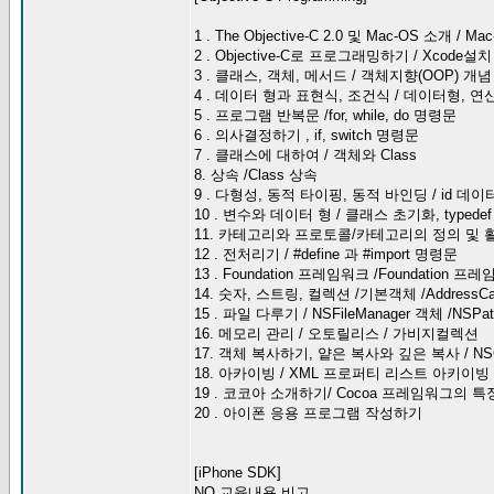
1 . The Objective-C 2.0 및 Mac-OS 소개 / Mac
2 . Objective-C로 프로그래밍하기 / Xcode설치
3 . 클래스, 객체, 메서드 / 객체지향(OOP) 개념
4 . 데이터 형과 표현식, 조건식 / 데이터형, 연
5 . 프로그램 반복문 /for, while, do 명령문
6 . 의사결정하기 , if, switch 명령문
7 . 클래스에 대하여 / 객체와 Class
8. 상속 /Class 상속
9 . 다형성, 동적 타이핑, 동적 바인딩 / id 데이
10 . 변수와 데이터 형 / 클래스 초기화, typed
11. 카테고리와 프로토콜/카테고리의 정의 및 활
12 . 전처리기 / #define 과 #import 명령문
13 . Foundation 프레임워크 /Foundation
14. 숫자, 스트링, 컬렉션 /기본객체 /Address
15 . 파일 다루기 / NSFileManager 객체 /NSPathUt
16. 메모리 관리 / 오토릴리스 / 가비지컬렉션
17. 객체 복사하기, 얕은 복사와 깊은 복사 / NS
18. 아카이빙 / XML 프로퍼티 리스트 아키이빙 / 
19 . 코코아 소개하기/ Cocoa 프레임워그의 특
20 . 아이폰 응용 프로그램 작성하기
[iPhone SDK]
NO 교육내용 비고