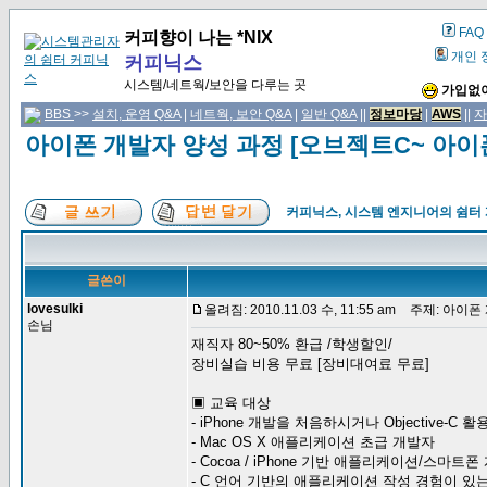
FAQ
커피향이 나는 *NIX
개인 
커피닉스
시스템/네트웍/보안을 다루는 곳
가입없이
BBS
>>
설치, 운영 Q&A
|
네트웍, 보안 Q&A
|
일반 Q&A
||
정보마당
|
AWS
||
자
아이폰 개발자 양성 과정 [오브젝트C~ 아
커피닉스, 시스템 엔지니어의 쉼터
글쓴이
lovesulki
올려짐: 2010.11.03 수, 11:55 am
주제: 아이폰 
손님
재직자 80~50% 환급 /학생할인/
장비실습 비용 무료 [장비대여료 무료]
▣ 교육 대상
- iPhone 개발을 처음하시거나 Objective-
- Mac OS X 애플리케이션 초급 개발자
- Cocoa / iPhone 기반 애플리케이션/스마트
- C 언어 기반의 애플리케이션 작성 경험이 