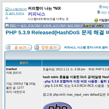
FAQ
커피향이 나는 *NIX
개인 
커피닉스
시스템/네트웍/보안을 다루는 곳
가입없이
BBS
>>
설치, 운영 Q&A
|
네트웍, 보안 Q&A
|
일반 Q&A
||
정보마당
|
AWS
||
자
PHP 5.3.9 Released(HashDoS 문제 해결 
커피닉스, 시스템 엔지니어의 쉼터
글쓴이
truefeel
올려짐: 2012.1.11 수, 3:39 pm
주제: PHP 5.3.
카페 관리자
hash table 충돌을 이용한 DoS 공격(일명 Ha
-
php 5.3.8 포함하여 이전 버전 사용중 : 필
가입: 2003년 7월 24일
- php 5.3.9 RC 또는 5.4.0 RC4~RC
올린 글: 1277
위치: 대한민국
참고로 php.ini의 max_input_vars default값은