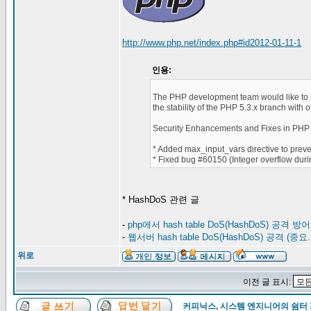
http://www.php.net/index.php#id2012-01-11-1
인용:
The PHP development team would like to a
the stability of the PHP 5.3.x branch with 
Security Enhancements and Fixes in PHP 
* Added max_input_vars directive to prev
* Fixed bug #60150 (Integer overflow duri
* HashDoS 관련 글
-
php에서 hash table DoS(HashDoS) 공격 방어
-
웹서버 hash table DoS(HashDoS) 공격 (중요.
위로
이전 글 표시:
커피닉스, 시스템 엔지니어의 쉼터