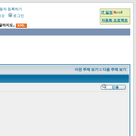
용자 등록하기
IT 일정
N
e
w
!
시오
로그인
자동화 프로젝트
글까지도..
이전 주제 보기
::
다음 주제 보기