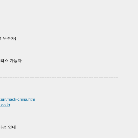
력 우수자)
솔라리스 가능자
================================================
curri/hack-china.htm
co.kr
=============================================
과정 안내