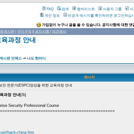
FAQ
검색
멤버리스트
사용자 그룹
사
개인 정보
비공개 메시지를 확인하려면 로그인하십
가입없이 누구나 글을 쓸 수 있습니다. 공지사항에 대한 댓
유게시판
|
구인구직
||
공지사항
|
의견제시
교육과정 안내
 게시판 인덱스
->
나도 한마디
메시지
보안 전문가(ESPC)양성을 위한 교육과정 안내
교육과정 안내
[/b]
ecurity Professional Course
================================================
curri/hack-china.htm