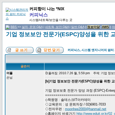
커피향이 나는 *NIX
커피닉스
시스템/네트웍/보안을 다루는 곳
BBS
>>
설치, 운영 Q&A
|
네트웍, 보안 Q&A
|
일반 Q&A
||
정보마당
|
AWS
||
자
기업 정보보안 전문가(ESPC)양성을 위한 
커피닉스, 시스템 엔지니어의 쉼터
글쓴이
어플
올려짐: 2010.7.26 월, 5:59 pm
주제: 기업 정보
손님
[b]기업 정보보안 전문가(ESPC)양성을 위한 
기업 정보보호 전문가 양성 과정 (ESPC)-Enterprise S
==================================
◇학원명 : 솔데스크IT아카데미
◇교육문의 : 성 문희차장 / 02)6901-7033
◇전자우편 :
moonhee2000@hanmail.net
◇홈페이지 바로가기
http://www.eduit.or.kr/02_