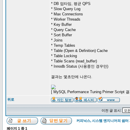
* DB 업타임, 평균 QPS
* Slow Query Log
* Max Connections
* Worker Threads
* Key Buffer
* Query Cache
* Sort Buffer
* Joins
* Temp Tables
* Table (Open & Definition) Cache
* Table Locking
* Table Scans (read_buffer)
* Innodb Status (사용중인 경우만)
결과는 몇초만에 나온다.
[ MySQL Performance Tuning Primer Script
위로
이전 글 표시:
커피닉스, 시스템 엔지니어의 쉼터
페이지
1
중
1