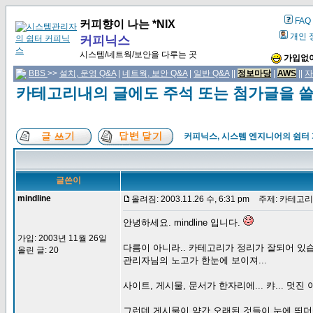
FAQ
커피향이 나는 *NIX
개인 
커피닉스
시스템/네트웍/보안을 다루는 곳
가입없이
BBS
>>
설치, 운영 Q&A
|
네트웍, 보안 Q&A
|
일반 Q&A
||
정보마당
|
AWS
||
자
카테고리내의 글에도 주석 또는 첨가글을 쓸 
커피닉스, 시스템 엔지니어의 쉼터
글쓴이
mindline
올려짐: 2003.11.26 수, 6:31 pm
주제: 카테고리내
안녕하세요. mindline 입니다.
가입: 2003년 11월 26일
다름이 아니라.. 카테고리가 정리가 잘되어 있
올린 글: 20
관리자님의 노고가 한눈에 보이져...
사이트, 게시물, 문서가 한자리에... 캬... 멋
그런데 게시물이 약간 오래된 것들이 눈에 띄더