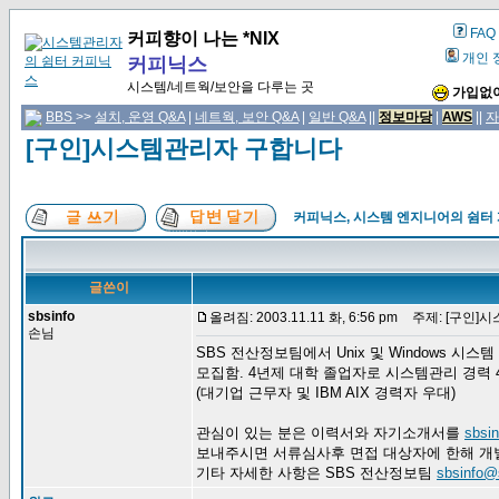
FAQ
커피향이 나는 *NIX
개인 
커피닉스
시스템/네트웍/보안을 다루는 곳
가입없이
BBS
>>
설치, 운영 Q&A
|
네트웍, 보안 Q&A
|
일반 Q&A
||
정보마당
|
AWS
||
자
[구인]시스템관리자 구합니다
커피닉스, 시스템 엔지니어의 쉼터
글쓴이
sbsinfo
올려짐: 2003.11.11 화, 6:56 pm
주제: [구인]
손님
SBS 전산정보팀에서 Unix 및 Windows 시
모집함. 4년제 대학 졸업자로 시스템관리 경력 
(대기업 근무자 및 IBM AIX 경력자 우대)
관심이 있는 분은 이력서와 자기소개서를
sbsi
보내주시면 서류심사후 면접 대상자에 한해 개
기타 자세한 사항은 SBS 전산정보팀
sbsinfo@