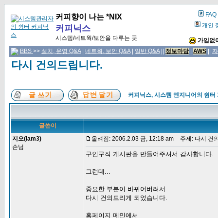
FAQ
커피향이 나는 *NIX
개인 
커피닉스
시스템/네트웍/보안을 다루는 곳
가입없이
BBS
>>
설치, 운영 Q&A
|
네트웍, 보안 Q&A
|
일반 Q&A
||
정보마당
|
AWS
||
자
다시 건의드립니다.
커피닉스, 시스템 엔지니어의 쉼터
글쓴이
지오(iam3)
올려짐: 2006.2.03 금, 12:18 am
주제: 다시 건
손님
구인구직 게시판을 만들어주셔서 감사합니다.
그런데...
중요한 부분이 바뀌어버려서...
다시 건의드리게 되었습니다.
홈페이지 메인에서