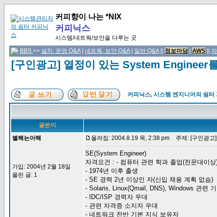
커피향이 나는 *NIX
커피닉스
시스템/네트웍/보안을 다루는 곳
BBS
>>
설치, 운영 Q&A
|
네트웍, 보안 Q&A
|
일반 Q&A
||
정보마당
|
AWS
||
자
[구인광고] 열정이 있는 System Enginee
커피닉스, 시스템 엔지니어의 쉼터
글쓴이
별헤는아해
올려짐: 2004.8.19 목, 2:38 pm
주제: [구인광고] 
SE(System Engineer)
자격요건 : - 컴퓨터 관련 학과 졸업(전문대이상
가입: 2004년 2월 18일
- 1974년 이후 출생
올린 글: 1
- SE 경력 2년 이상인 자(신입 채용 계획 없슴)
- Solaris, Linux(Qmail, DNS), Windows 관
- IDC/ISP 경력자 우대
- 관련 자격증 소지자 우대
- 네트워크 전반 기본 지식 보유자