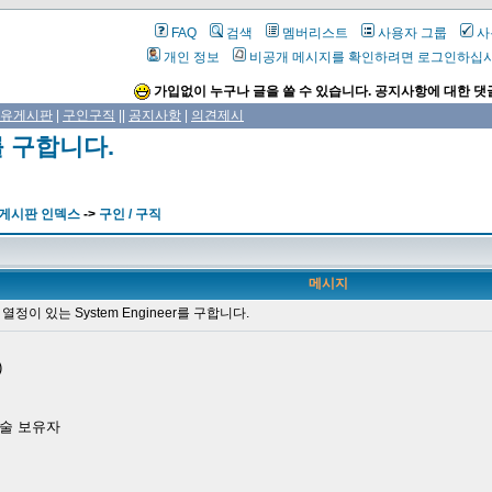
FAQ
검색
멤버리스트
사용자 그룹
사
개인 정보
비공개 메시지를 확인하려면 로그인하십
가입없이 누구나 글을 쓸 수 있습니다. 공지사항에 대한 댓
유게시판
|
구인구직
||
공지사항
|
의견제시
r를 구합니다.
 게시판 인덱스
->
구인 / 구직
메시지
열정이 있는 System Engineer를 구합니다.
)
련 기술 보유자