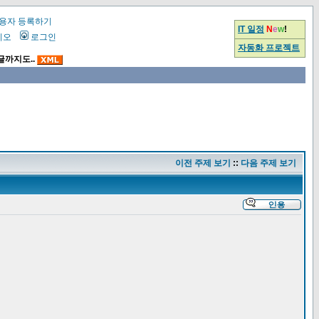
용자 등록하기
IT 일정
N
e
w
!
시오
로그인
자동화 프로젝트
글까지도..
이전 주제 보기
::
다음 주제 보기