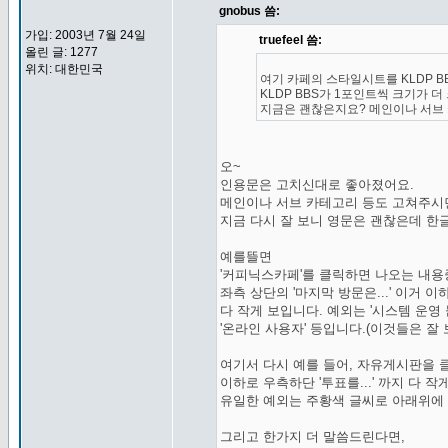
gnobus 씀:
가입: 2003년 7월 24일
truefeel 씀:
올린 글: 1277
위치: 대한민국
여기 카페의 스타일시트를 KLDP B
KLDP BBS가 1포인트씩 크기가 더
지금은 괜찮은지요? 메인이나 서브 
오~
인용문은 고치신대로 좋아졌어요.
메인이나 서브 카테고리 등도 고쳐주시
지금 다시 잘 보니 영문은 괜찮은데 한
예를뜰면
'커피닉스카페'를 클릭하면 나오는 내
좌측 상단의 '마지막 방문은...' 이거 
다 작게 보입니다. 예외는 '시스템 운영 묻고
'온라인 사용자' 등입니다.(이것들은 잘 
여기서 다시 예를 들어, 자유게시판을 
이하로 우측하단 '투표를...' 까지 다 작
유일한 예외는 주황색 글씨로 아래위에 
그리고 한가지 더 말씀드린다면,