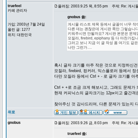
truefeel
올려짐: 2003.9.25 목, 8:55 pm
주제: Re: 게시물
카페 관리자
gnobus 씀:
가입: 2003년 7월 24일
게시물 리스트 제목 등에서 글꼴이 너무 작
다른 데는 괜찮은데 게시판 쪽만 그렇습니다
올린 글: 1277
키워주시면 안될까요? 게시판 본문은 문제
위치: 대한민국
모질라, firebird, epiphany 등 다 마찬가집니
그러고 보니 지금 이 글 작성 폼 여기도 같
나만 그런가.....
혹시 글자 크기를 아주 작은 것으로 지정하신건
모질라, firebird, 컹커러, 익스플로러 등에서
다만 모질라 등에서 Ctrl + - 로 글자 크기를
Ctrl + +로 조금 크게 해보시고, 그래도 문제
현재 커피닉스의 글자크기는 12px이고 줄간격
찾아주신 것 감사드리며, 다른 문제가 있는지 
위로
gnobus
올려짐: 2003.9.26 금, 8:03 pm
주제: Re: 게시물
truefeel 씀: