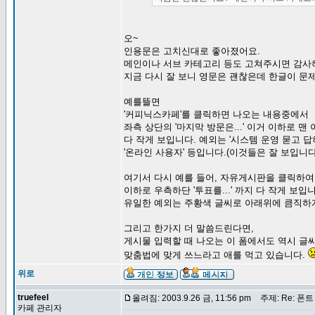
오~
인용문은 고치신대로 좋아졌어요.
메인이나 서브 카테고리 등도 고쳐주시면 감사
지금 다시 잘 보니 영문은 괜찮은데 한글이 문
예를뜰면
'커피닉스카페'를 클릭하면 나오는 내용중에서
좌측 상단의 '마지막 방문은...' 이거 이하로 
다 작게 보입니다. 예외는 '시스템 운영 묻고 답하기'
'온라인 사용자' 등입니다.(이것들은 잘 보입니다
여기서 다시 예를 들어, 자유게시판을 클릭하여 
이하로 우측하단 '투표를...' 까지 다 작게 보입
유일한 예외는 주황색 글씨로 아래위에 큼직하게
그리고 한가지 더 말씀드린다면,
게시물 입력할 때 나오는 이 폼에서도 역시 글
맞춤법에 맞게 쓰느라고 애를 먹고 있습니다.
위로
truefeel
올려짐: 2003.9.26 금, 11:56 pm
주제: Re: 폰
카페 관리자