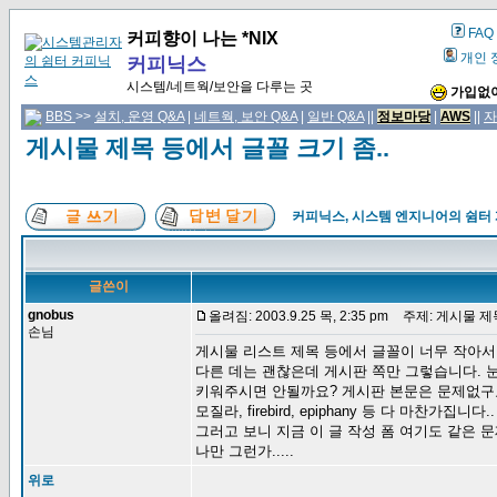
FAQ
커피향이 나는 *NIX
개인 
커피닉스
시스템/네트웍/보안을 다루는 곳
가입없이
BBS
>>
설치, 운영 Q&A
|
네트웍, 보안 Q&A
|
일반 Q&A
||
정보마당
|
AWS
||
자
게시물 제목 등에서 글꼴 크기 좀..
커피닉스, 시스템 엔지니어의 쉼터
글쓴이
gnobus
올려짐: 2003.9.25 목, 2:35 pm
주제: 게시물 제목
손님
게시물 리스트 제목 등에서 글꼴이 너무 작아서
다른 데는 괜찮은데 게시판 쪽만 그렇습니다. 
키워주시면 안될까요? 게시판 본문은 문제없구
모질라, firebird, epiphany 등 다 마찬가집니다..
그러고 보니 지금 이 글 작성 폼 여기도 같은 
나만 그런가.....
위로