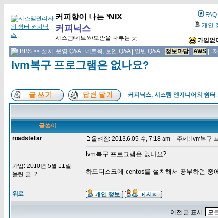
FAQ
커피향이 나는 *NIX
개인 
커피닉스
시스템/네트웍/보안을 다루는 곳
가입없이
BBS
>>
설치, 운영 Q&A
|
네트웍, 보안 Q&A
|
일반 Q&A
||
정보마당
|
AWS
||
자
lvm복구 프로그램은 없나요?
커피닉스, 시스템 엔지니어의 쉼터
글쓴이
roadstellar
올려짐: 2013.6.05 수, 7:18 am
주제: lvm복구
lvm복구 프로그램은 없나요?
가입: 2010년 5월 11일
하드디스크에 centos를 설치해서 공부하던 중에 
올린 글: 2
위로
이전 글 표시: