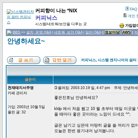
FAQ
커피향이 나는 *NIX
개인 
커피닉스
시스템/네트웍/보안을 다루는 곳
가입없이
BBS
>>
설치, 운영 Q&A
|
네트웍, 보안 Q&A
|
일반 Q&A
||
정보마당
|
AWS
||
자
안녕하세요~
커피닉스, 시스템 엔지니어의 쉼터
글쓴이
천재태지서주영
올려짐: 2003.10.19 일, 4:47 pm
주제: 안녕하세
카페 관리자
좋은진호님 안녕하세요?
가입: 2003년 10월 5일
kldp 에서 처음 뵙고 10 월 초부터 매일 이곳
올린 글: 32
올 때마다 좋은 곳이라는 느낌이 드네요 ^^;
글은 남기고 싶은데 마땅히 글을 쓸 꺼리가 없
오늘은 한번 용기내어 남겨봅니다.