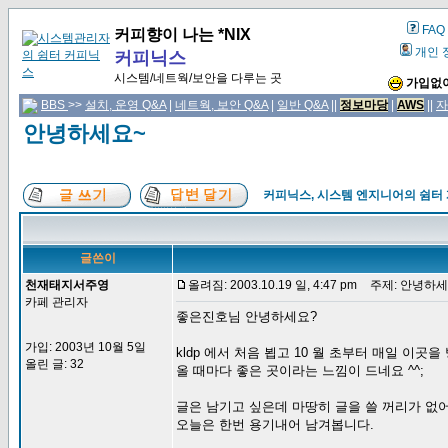
FAQ
커피향이 나는 *NIX
개인 
커피닉스
시스템/네트웍/보안을 다루는 곳
가입없이
BBS
>>
설치, 운영 Q&A
|
네트웍, 보안 Q&A
|
일반 Q&A
||
정보마당
|
AWS
||
자
안녕하세요~
커피닉스, 시스템 엔지니어의 쉼터
글쓴이
천재태지서주영
올려짐: 2003.10.19 일, 4:47 pm
주제: 안녕하세
카페 관리자
좋은진호님 안녕하세요?
가입: 2003년 10월 5일
kldp 에서 처음 뵙고 10 월 초부터 매일 이곳
올린 글: 32
올 때마다 좋은 곳이라는 느낌이 드네요 ^^;
글은 남기고 싶은데 마땅히 글을 쓸 꺼리가 없
오늘은 한번 용기내어 남겨봅니다.