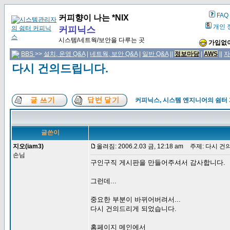
FAQ
커피향이 나는 *NIX
개인 
커피닉스
시스템/네트웍/보안을 다루는 곳
가입없이
BBS
>>
설치, 운영 Q&A
|
네트웍, 보안 Q&A
|
일반 Q&A
||
정보마당
|
AWS
||
자
다시 건의드립니다.
커피닉스, 시스템 엔지니어의 쉼터
글쓴이
지오(iam3)
올려짐: 2006.2.03 금, 12:18 am
주제: 다시 건
손님
구인구직 게시판을 만들어주셔서 감사합니다.
그런데...
중요한 부분이 바뀌어버려서...
다시 건의드리게 되었습니다.
홈페이지 메인에서