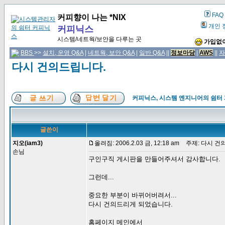
FAQ
커피향이 나는 *NIX
개인 
커피닉스
시스템/네트웍/보안을 다루는 곳
가입없이
BBS
>>
설치, 운영 Q&A
|
네트웍, 보안 Q&A
|
일반 Q&A
||
정보마당
|
AWS
||
자
다시 건의드립니다.
커피닉스, 시스템 엔지니어의 쉼터
글쓴이
지오(iam3)
올려짐: 2006.2.03 금, 12:18 am
주제: 다시 건
손님
구인구직 게시판을 만들어주셔서 감사합니다.
그런데...
중요한 부분이 바뀌어버려서...
다시 건의드리게 되었습니다.
홈페이지 메인에서