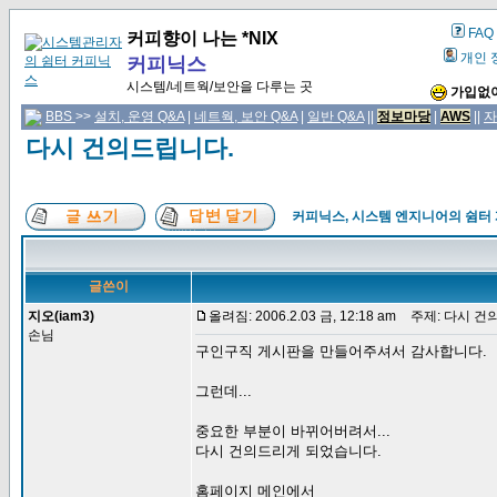
FAQ
커피향이 나는 *NIX
개인 
커피닉스
시스템/네트웍/보안을 다루는 곳
가입없이
BBS
>>
설치, 운영 Q&A
|
네트웍, 보안 Q&A
|
일반 Q&A
||
정보마당
|
AWS
||
자
다시 건의드립니다.
커피닉스, 시스템 엔지니어의 쉼터
글쓴이
지오(iam3)
올려짐: 2006.2.03 금, 12:18 am
주제: 다시 건
손님
구인구직 게시판을 만들어주셔서 감사합니다.
그런데...
중요한 부분이 바뀌어버려서...
다시 건의드리게 되었습니다.
홈페이지 메인에서