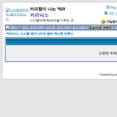
FAQ
커피향이 나는 *NIX
개인 
커피닉스
시스템/네트웍/보안을 다루는 곳
가입없이
BBS
>>
설치, 운영 Q&A
|
네트웍, 보안 Q&A
|
일반 Q&A
||
정보마당
|
AWS
||
자
커피닉스, 시스템 엔지니어의 쉼터 게시판 인덱스
요청한 주제
Powered by
p