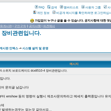
FAQ
검색
멤버리스트
사용자 그룹
사
개인 정보
비공개 메시지를 확인하려면 로그인하십
가입없이 누구나 글을 쓸 수 있습니다. 공지사항에 대한 댓
유게시판
|
구인구직
||
공지사항
|
의견제시
-4 장비관련입니다.
 게시판 인덱스
->
시스템 설치 및 운영
메시지
AN 스위치 브로드케이드 dcx8510-4 장비관련입니다.
련입니다.
되어 문의글 남깁니다
터 errshow 등의 명령어 실행시 제조사문의하라고 메세지 출력중입니다 
는데
상 발생하는경우는 없는것 같아서요...