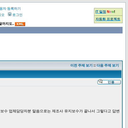
용자 등록하기
IT 일정
N
e
w
!
시오
로그인
자동화 프로젝트
글까지도..
이전 주제 보기
::
다음 주제 보기
유지보수 업체담당자분 말씀으로는 제조사 유지보수가 끝나서 그렇다고 답변