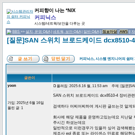
커피향이 나는 *NIX
커피닉스
시스템/네트웍/보안을 다루는 곳
BBS
>>
설치, 운영 Q&A
|
네트웍, 보안 Q&A
|
일반 Q&A
||
정보마당
|
AWS
||
자
[질문]SAN 스위치 브로드케이드 dcx8510
커피닉스, 시스템 엔지니어의 쉼터
글쓴이
yoon
올려짐: 2025.6.16 월, 11:53 am
주제: [질문]S
SAN 스위치 브로드케이드 dcx8510-4 장비관
가입: 2025년 6월 16일
검색하다 어찌어찌하여 게시판 글쓰는것 알게
올린 글: 1
회사에 해당 제품을 운영하고있는데요 지난달 부
주시긴 하셨는데요
일반적으로 이런경우가 있을까 싶어 검색해봤
제조사 eol 종료 또는 라이센스 만료로 해당현