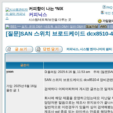
FAQ
커피향이 나는 *NIX
개인 
커피닉스
시스템/네트웍/보안을 다루는 곳
가입없이
BBS
>>
설치, 운영 Q&A
|
네트웍, 보안 Q&A
|
일반 Q&A
||
정보마당
|
AWS
||
자
[질문]SAN 스위치 브로드케이드 dcx8510
커피닉스, 시스템 엔지니어의 쉼터
글쓴이
yoon
올려짐: 2025.6.16 월, 11:53 am
주제: [질문]S
SAN 스위치 브로드케이드 dcx8510-4 장비관
가입: 2025년 6월 16일
검색하다 어찌어찌하여 게시판 글쓰는것 알게
올린 글: 1
회사에 해당 제품을 운영하고있는데요 지난달 부
담당자분 말씀으로는 제조사 유지보수가 끝나
일반적으로 이런경우가 있을까 싶어 검색해봤
제조사 eol 종료 또는 라이센스 만료로 해당현