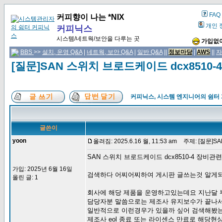
FAQ
커피향이 나는 *NIX
개인 
커피닉스
시스템/네트웍/보안을 다루는 곳
가입없이
BBS
>>
설치, 운영 Q&A
|
네트웍, 보안 Q&A
|
일반 Q&A
||
정보마당
|
AWS
||
자
[질문]SAN 스위치 브로드케이드 dcx8510
커피닉스, 시스템 엔지니어의 쉼터
글쓴이
yoon
올려짐: 2025.6.16 월, 11:53 am
주제: [질문]S
SAN 스위치 브로드케이드 dcx8510-4 장비관
가입: 2025년 6월 16일
검색하다 어찌어찌하여 게시판 글쓰는것 알게
올린 글: 1
회사에 해당 제품을 운영하고있는데요 지난달 부
담당자분 말씀으로는 제조사 유지보수가 끝나
일반적으로 이런경우가 있을까 싶어 검색해봤
제조사 eol 종료 또는 라이센스 만료로 해당현